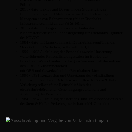
Pölten.
2011 - dato: Lektor und Dozent in den Studiengängen
Bahntechnologie und Mobilität sowie Bahntechnologie und
Management von Bahnsystemen (früher Eisenbahn-
Infrastrukturtechnik) an der FH St. Pölten.
2011 - dato: Prüfungskommissär des Amtes der
Niederösterreichischen Landesregierung für Triebfahrzeugführer
der NÖVOG.
1984 - dato: Prüfungskommissär für Triebfahrzeugführer der
Stern & Hafferl Verkehrsgesellschaft mbH, Gmunden.
1990 - 1993 Ausbildung des Personals zwecks Umsetzung
weiterführender Rationalisierungsstufen im Betrieb der
Lokalbahn Wels - Lambach - Haag im Gemeinschaftsbetrieb mit
den ÖBB. In Zusammenarbeit
mit ÖBB und Gewerkschaft der Eisenbahner, Linz.
1990 - 1991 Konzeption und Umsetzung der vollständigen
Reform der Eisenbahn-Betriebsvorschriften der Stern & Hafferl
Verkehrsgesellschaft mbH einschließlich des
eisenbahnbehördlichen Genehmigungsverfahrens und
Ausbildung des Personals.
1984 - 1994 Ausbildung der Betriebs- und Traktionsbediensteten
der Stern & Hafferl Verkehrsgesellschaft mbH, Gmunden.
Ausschreibung und Vergabe von Verkehrsleistungen