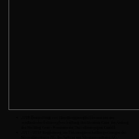
2018 Beurteilung von Handlungsmöglichkeiten bei der
Straßenbahn-Fahrzeugbeschaffung der Holding Graz. Im Auftrag
der Holding Graz - Kommunale Dienstleistungen GmbH.
2017 - 2018 Begleitung der Fahrzeugbeschaffungsstrategie der
Montafonerbahn AG. Im Auftrag der Montafonerbahn AG,