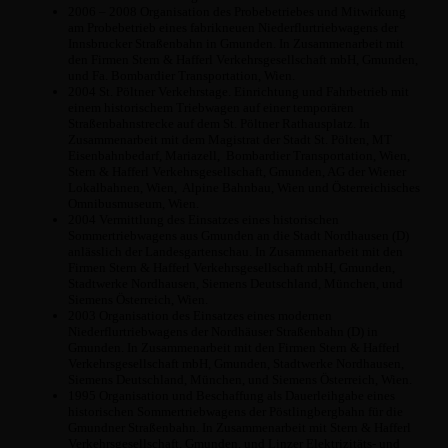
2006 – 2008 Organisation des Probebetriebes und Mitwirkung
am Probebetrieb eines fabrikneuen Niederflurtriebwagens der
Innsbrucker Straßenbahn in Gmunden. In Zusammenarbeit mit
den Firmen Stern & Hafferl Verkehrsgesellschaft mbH, Gmunden,
und Fa. Bombardier Transportation, Wien.
2004 St. Pöltner Verkehrstage. Einrichtung und Fahrbetrieb mit
einem historischem Triebwagen auf einer temporären
Straßenbahnstrecke auf dem St. Pöltner Rathausplatz. In
Zusammenarbeit mit dem Magistrat der Stadt St. Pölten, MT
Eisenbahnbedarf, Mariazell, Bombardier Transportation, Wien,
Stern & Hafferl Verkehrsgesellschaft, Gmunden, AG der Wiener
Lokalbahnen, Wien, Alpine Bahnbau, Wien und Österreichisches
Omnibusmuseum, Wien.
2004 Vermittlung des Einsatzes eines historischen
Sommertriebwagens aus Gmunden an die Stadt Nordhausen (D)
anlässlich der Landesgartenschau. In Zusammenarbeit mit den
Firmen Stern & Hafferl Verkehrsgesellschaft mbH, Gmunden,
Stadtwerke Nordhausen, Siemens Deutschland, München, und
Siemens Österreich, Wien.
2003 Organisation des Einsatzes eines modernen
Niederflurtriebwagens der Nordhäuser Straßenbahn (D) in
Gmunden. In Zusammenarbeit mit den Firmen Stern & Hafferl
Verkehrsgesellschaft mbH, Gmunden, Stadtwerke Nordhausen,
Siemens Deutschland, München, und Siemens Österreich, Wien.
1995 Organisation und Beschaffung als Dauerleihgabe eines
historischen Sommertriebwagens der Pöstlingbergbahn für die
Gmundner Straßenbahn. In Zusammenarbeit mit Stern & Hafferl
Verkehrsgesellschaft, Gmunden, und Linzer Elektrizitäts- und