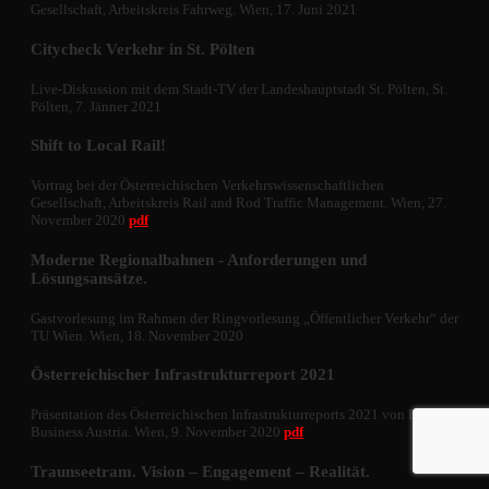
Gesellschaft, Arbeitskreis Fahrweg. Wien, 17. Juni 2021
Citycheck Verkehr in St. Pölten
Live-Diskussion mit dem Stadt-TV der Landeshauptstadt St. Pölten, St.
Pölten, 7. Jänner 2021
Shift to Local Rail!
Vortrag bei der Österreichischen Verkehrswissenschaftlichen
Gesellschaft, Arbeitskreis Rail and Rod Traffic Management. Wien, 27.
November 2020
pdf
Moderne Regionalbahnen - Anforderungen und
Lösungsansätze.
Gastvorlesung im Rahmen der Ringvorlesung „Öffentlicher Verkehr“ der
TU Wien. Wien, 18. November 2020
Österreichischer Infrastrukturreport 2021
Präsentation des Österreichischen Infrastrukturreports 2021 von Future
Business Austria. Wien, 9. November 2020
pdf
Traunseetram. Vision – Engagement – Realität.