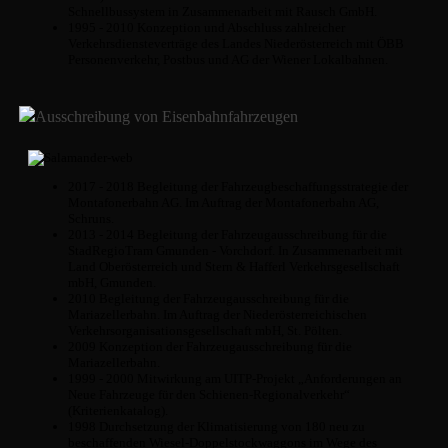
Schnellbussystem in Zusammenarbeit mit Rausch GmbH.
1995 - 2010 Konzeption und Abschluss zahlreicher
Verkehrsdiensteverträge des Landes Niederösterreich mit ÖBB
Personenverkehr, Postbus und AG der Wiener Lokalbahnen.
Ausschreibung von Eisenbahnfahrzeugen
2017 - 2018 Begleitung der Fahrzeugbeschaffungsstrategie der
Montafonerbahn AG. Im Auftrag der Montafonerbahn AG,
Schruns.
2013 - 2014 Begleitung der Fahrzeugausschreibung für die
StadRegioTram Gmunden - Vorchdorf. In Zusammenarbeit mit
Land Oberösterreich und Stern & Hafferl Verkehrsgesellschaft
mbH, Gmunden.
2010 Begleitung der Fahrzeugausschreibung für die
Mariazellerbahn. Im Auftrag der Niederösterreichischen
Verkehrsorganisationsgesellschaft mbH, St. Pölten.
2009 Konzeption der Fahrzeugausschreibung für die
Mariazellerbahn.
1999 - 2000 Mitwirkung am UITP-Projekt „Anforderungen an
Neue Fahrzeuge für den Schienen-Regionalverkehr“
(Kriterienkatalog).
1998 Durchsetzung der Klimatisierung von 180 neu zu
beschaffenden Wiesel-Doppelstockwaggons im Wege des