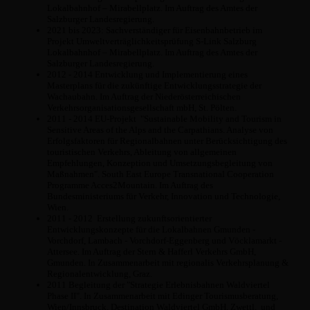
Lokalbahnhof – Mirabellplatz. Im Auftrag des Amtes der
Salzburger Landesregierung.
2021 bis 2023: Sachverständiger für Eisenbahnbetrieb im
Projekt Umweltverträglichkeitsprüfung S-Link Salzburg
Lokalbahnhof – Mirabellplatz. Im Auftrag des Amtes der
Salzburger Landesregierung.
2012 - 2014 Entwicklung und Implementierung eines
Masterplans für die zukünftige Entwicklungsstrategie der
Wachaubahn. Im Auftrag der Niederösterreichischen
Verkehrsorganisationsgesellschaft mbH, St. Pölten.
2011 - 2014 EU-Projekt "Sustainable Mobility and Tourism in
Sensitive Areas of the Alps and the Carpathians. Analyse von
Erfolgsfaktoren für Regionalbahnen unter Berücksichtigung des
touristischen Verkehrs, Ableitung von allgemeinen
Empfehlungen, Konzeption und Umsetzungsbegleitung von
Maßnahmen". South East Europe Transnational Cooperation
Programme Acces2Mountain. Im Auftrag des
Bundesministeriums für Verkehr, Innovation und Technologie,
Wien.
2011 - 2012 Erstellung zukunftsorientierter
Entwicklungskonzepte für die Lokalbahnen Gmunden -
Vorchdorf, Lambach - Vorchdorf-Eggenberg und Vöcklamarkt -
Attersee. Im Auftrag der Stern & Hafferl Verkehrs GmbH,
Gmunden. In Zusammenarbeit mit regionalis Verkehrsplanung &
Regionalentwicklung, Graz.
2011 Begleitung der "Strategie Erlebnisbahnen Waldviertel
Phase II". In Zusammenarbeit mit Edinger Tourismusberatung,
Wien/Innsbruck, Destination Waldviertel GmbH, Zwettl, und