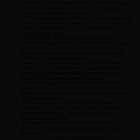
2020 Prüfung der Einsatzmöglichkeiten von Bestandsfahrzeugen
an 380 mm – Bahnsteigen auf den Strecken der Salzburger
Lokalbahn. Im Auftrag der Salzburg AG
2019 – 2020 Beurteilung des Vorliegens der Voraussetzungen zur
Erteilung der Sicherheitsgenehmigung 2021 für die Salzburg AG
im Bereich Eisenbahnbetrieb. Im Auftrag der Salzburger
Landesregierung, Salzburg
2019 Mitglied der Arbeitsgruppe zur Neuerstellung der
Eisenbahnübergangs-Verordnung 2019 im Bundesministerium
für Verkehr, Innovation und Technologie. Im Auftrag des
Bundesministeriums für Verkehr, Innovation und Technologie
2018 bis 2022: Ständiges Mitglied der
Sachverständigenkommission gemäß § 48 Eisenbahngesetz in
der Schieneninfrastruktur-Dienstleistungsgesellschaft mbH. Im
Auftrag des Bundesministeriums für Klimaschutz, Umwelt,
Energie, Mobilität, Innovation und Technologie
2018 – 2019 Begutachtung der Ausschreibungsunterlagen im
Zusammenschlussverfahren VOEST Alpine Weichensysteme –
ÖBB Infrastruktur AG (Prüfsystem Weichenservice). Im Auftrag
der ÖBB Infrastruktur AG
2016 Beurteilung des Vorliegens der Voraussetzungen zur
Erteilung der Sicherheitsgenehmigung für die Salzburg AG im
Bereich Eisenbahnbetrieb. Im Auftrag der Salzburger
Landesregierung, Salzburg
2015 Masterplan Mistelbach Nord - verkehrstechnische
Begleitung. Im Auftrag von RaumRegionMensch, Sulz im
Weinviertel.
2014 Technisches Gutachten zu Fragestellungen in einem