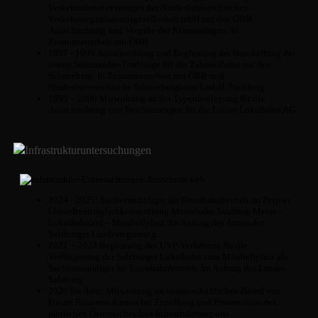
Verkehrsdienstevertrages der Niederösterreichischen
Verkehrsorganisationsgesellschaft mbH mit den ÖBB.
Ausschreibung und Vergabe der Klimaanlagen. In
Zusammenarbeit mit ÖBB.
1997 - 1999 Ausschreibung und Begleitung der Beschaffung der
neuen Salamander-Triebzüge für die Zahnradbahn auf den
Schneeberg. In Zusammenarbeit mit ÖBB und
Niederösterreichische Schneebergbahn GmbH, Puchberg.
1995 – 2000 Mitwirkung an der Typenfestlegung für die
Ausschreibung von Neufahrzeugen für die Linzer Lokalbahn AG.
Infrastrukturuntersuchungen
2024 - 2025: Sachverständiger für Eisenbahnbetrieb im Projekt
Umweltverträglichkeitsprüfung Messebahn Salzburg Messe -
Lokalbahnhof – Mirabellplatz. Im Auftrag des Amtes der
Salzburger Landesregierung.
2021 – 2023 Begleitung des UVP-Verfahrens für die
Verlängerung der Salzburger Lokalbahn zum Mirabellplatz als
Sachverständiger für Eisenbahnbetrieb. Im Auftrag des Landes
Salzburg
2020 bis dato: Mitwirkung im wissenschaftlichen Board von
Future Business Austria bei Erstellung und Präsentation des
jährlichen Österreichischen Infrastrukturreports