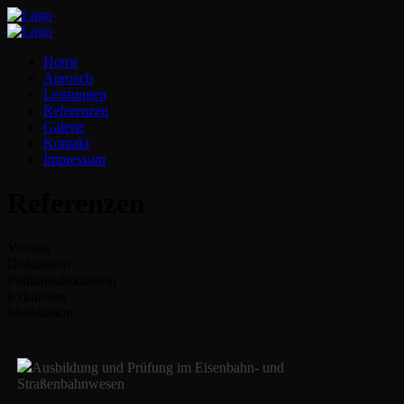
Home
Aproach
Leistungen
Referenzen
Galerie
Kontakt
Impressum
Referenzen
Vortrag
Diskussion
Podiumsdiskussion
Exkursion
Moderation
Ausbildung und Prüfung im Eisenbahn- und
Straßenbahnwesen