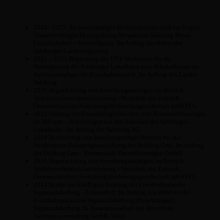
2024 - 2025: Sachverständiger für Eisenbahnbetrieb im Projekt
Umweltverträglichkeitsprüfung Messebahn Salzburg Messe -
Lokalbahnhof – Mirabellplatz. Im Auftrag des Amtes der
Salzburger Landesregierung.
2021 – 2023 Begleitung des UVP-Verfahrens für die
Verlängerung der Salzburger Lokalbahn zum Mirabellplatz als
Sachverständiger für Eisenbahnbetrieb. Im Auftrag des Landes
Salzburg
2020 Begutachtung von Forschungsanträgen im Bereich
Verkehrsinfrastrukturforschung - Mobilität der Zukunft,
Österreichischen Forschungsförderungsgesellschaft mbH FFG.
2020 Prüfung der Einsatzmöglichkeiten von Bestandsfahrzeugen
an 380 mm – Bahnsteigen auf den Strecken der Salzburger
Lokalbahn. Im Auftrag der Salzburg AG
2018 Beurteilung von Handlungsmöglichkeiten bei der
Straßenbahn-Fahrzeugbeschaffung der Holding Graz. Im Auftrag
der Holding Graz - Kommunale Dienstleistungen GmbH.
2016 Begutachtung von Forschungsanträgen im Bereich
Verkehrsinfrastrukturforschung - Mobilität der Zukunft,
Österreichischen Forschungsförderungsgesellschaft mbH FFG.
2014 Studie zur künftigen Nutzung der Eisenbahnstrecke
Sigmundsherberg - Zellerndorf. Im Auftrag des Waldviertler
Eisenbahnmuseums Sigmundsherberg (Projektträger),
Sigmundsherberg. In Zusammenarbeit mit der con.os
Tourismusconsulting GmbH, Wien.