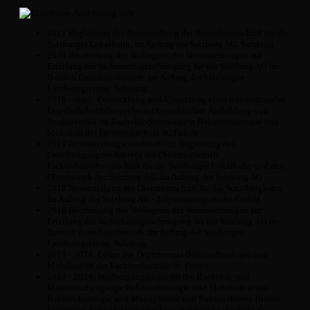
2021 Begleitung der Neuerstellung der Betriebsvorschrift für die
Salzburger Lokalbahn. Im Auftrag der Salzburg AG, Salzburg
2020 Beurteilung des Vorliegens der Voraussetzungen zur
Erteilung der Sicherheitsgenehmigung für die Salzburg AG im
Bereich Eisenbahnbetrieb. Im Auftrag der Salzburger
Landesregierung, Salzburg
2019 – dato: Entwicklung und Umsetzung einer internationalen
Eisenbahnbetriebswoche zur betrieblichen Ausbildung von
Studierenden im Bachelor-Studiengang Bahntechnologie und
Mobilität der Fachhochschule St. Pölten
2019 Neuerstellung einschließlich Begleitung des
Genehmigungsverfahrens der Dienstvorschrift
Elektrobetriebsvorschrift für die Salzburger Lokalbahn und den
Obusbetrieb der Salzburg AG. Im Auftrag der Salzburg AG
2018 Neuerstellung der Dienstvorschrift für die Schafbergbahn.
Im Auftrag der Salzburg AG - Salzkammergutbahn GmbH
2016 Beurteilung des Vorliegens der Voraussetzungen zur
Erteilung der Sicherheitsgenehmigung für die Salzburg AG im
Bereich Eisenbahnbetrieb. Im Auftrag der Salzburger
Landesregierung, Salzburg
2015 - 2024: Leiter des Departments Bahntechnologie und
Mobilität an der Fachhochschule St. Pölten.
2013 - 2024: Studiengangsleiter für die Bachelor- und
Masterstudiengänge Bahntechnologie und Mobilität sowie
Bahntechnologie und Management von Bahnsystemen (früher
Eisenbahn-Infrastrukturtechnik) an der Fachhochschule St.