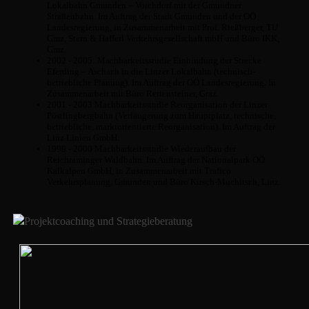
Lokalbahn Gmunden – Vorchdorf mit der Gmundner
Straßenbahn. Im Auftrag der Stadt Gmunden und der OÖ
Landesregierung, in Zusammenarbeit mit Prof. Rießberger, TU
Graz, Stern & Hafferl Verkehrsgesellschaft mbH und Büro IKK,
Graz.
2002 - 2005: Machbarkeitsstudie Einbindung der Strecke
Eferding – Aschach in die Linzer Lokalbahn (technisch-
betriebliche Planung). Im Auftrag der OÖ Landesregierung. In
Zusammenarbeit mit Büro Rettensteiner, Graz.
2001 - 2003 Machbarkeitsstudie Reorganisation der Linzer
Pöstlingbergbahn (Verlängerung zum Hauptplatz, technische,
betriebliche, marktorientierte Reorganisation). Im Auftrag der
Linz Linien GmbH.
1999 - 2000 Machbarkeitsstudie Wiederaufbau der
Reichraminger Waldbahn. Im Auftrag der Nationalpark OÖ
Kalkalpen GmbH, in Zusammenarbeit mit Trafico
Verkehrsplanung, Gmunden und Büro Kirsch-Muchitsch, Linz.
Projektcoaching und Strategieberatung