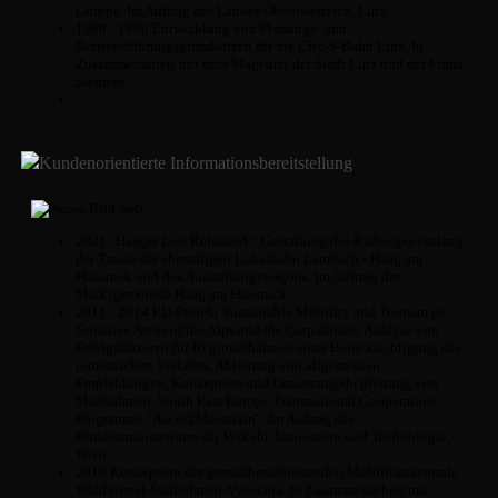
Gruppe. Im Auftrag des Landes Oberösterreich, Linz.
1988 - 1990 Entwicklung von Planungs- und
Betriebsführungsgrundsätzen für die City-S-Bahn Linz. In
Zusammenarbeit mit dem Magistrat der Stadt Linz und der Firma
Siemens.
Kundenorientierte Informationsbereitstellung
2021 "Haager Lies Reloaded": Gestaltung des Radweges entlang
der Trasse der ehemaligen Lokalbahn Lambach - Haag am
Hausruck und des Ausstellungswagons. Im Auftrag der
Marktgemeinde Haag am Hausruck
2011 - 2014 EU-Projekt Sustainable Mobility and Tourism in
Sensitive Areas of the Alps and the Carpathians. Analyse von
Erfolgsfaktoren für Regionalbahnen unter Berücksichtigung des
touristischen Verkehrs, Ableitung von allgemeinen
Empfehlungen, Konzeption und Umsetzungsbegleitung von
Maßnahmen. South East Europe Transnational Cooperation
Programme "Acces2Mountain". Im Auftrag des
Bundesministeriums für Verkehr, Innovation und Technologie,
Wien.
2010 Konzeption der grenzüberschreitenden Mobilitätszentrale
Waldviertel-Südböhmen-Vysocina. In Zusammenarbeit mit