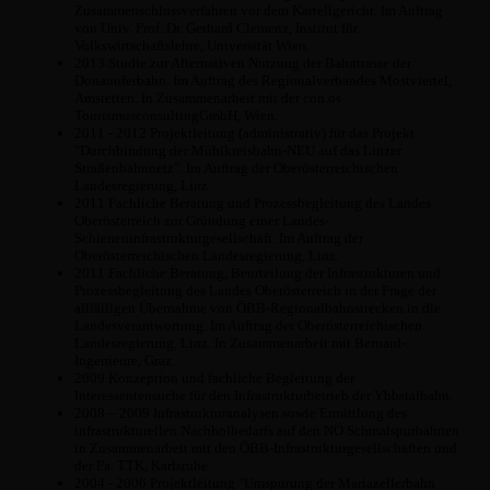
Zusammenschlussverfahren vor dem Kartellgericht. Im Auftrag
von Univ. Prof. Dr. Gerhard Clemenz, Institut für
Volkswirtschaftslehre, Universität Wien.
2013 Studie zur Alternativen Nutzung der Bahntrasse der
Donauuferbahn. Im Auftrag des Regionalverbandes Mostviertel,
Amstetten. In Zusammenarbeit mit der con.os
TourismusconsultingGmbH, Wien.
2011 - 2012 Projektleitung (administrativ) für das Projekt
"Durchbindung der Mühlkreisbahn-NEU auf das Linzer
Straßenbahnnetz". Im Auftrag der Oberösterreichischen
Landesregierung, Linz.
2011 Fachliche Beratung und Prozessbegleitung des Landes
Oberösterreich zur Gründung einer Landes-
Schieneninfrastrukturgesellschaft. Im Auftrag der
Oberösterreichischen Landesregierung, Linz.
2011 Fachliche Beratung, Beurteilung der Infrastrukturen und
Prozessbegleitung des Landes Oberösterreich in der Frage der
allfälligen Übernahme von ÖBB-Regionalbahnstrecken in die
Landesverantwortung. Im Auftrag der Oberösterreichischen
Landesregierung, Linz. In Zusammenarbeit mit Bernard-
Ingenieure, Graz.
2009 Konzeption und fachliche Begleitung der
Interessentensuche für den Infrastrukturbetrieb der Ybbstalbahn.
2008 – 2009 Infrastrukturanalysen sowie Ermittlung des
infrastrukturellen Nachholbedarfs auf den NÖ Schmalspurbahnen
in Zusammenarbeit mit den ÖBB-Infrastrukturgesellschaften und
der Fa. TTK, Karlsruhe.
2004 - 2006 Projektleitung "Umspurung der Mariazellerbahn