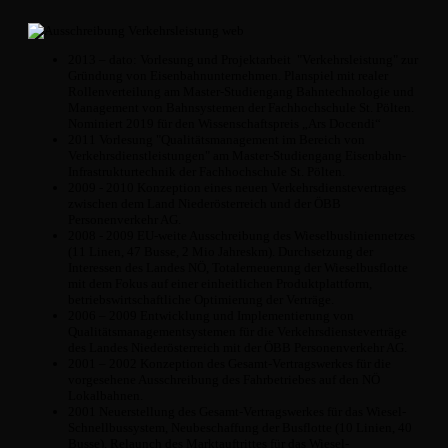
2013 – dato: Vorlesung und Projektarbeit "Verkehrsleistung" zur
Gründung von Eisenbahnunternehmen. Planspiel mit realer
Rollenverteilung am Master-Studiengang Bahntechnologie und
Management von Bahnsystemen der Fachhochschule St. Pölten.
Nominiert 2019 für den Wissenschaftspreis „Ars Docendi“
2011 Vorlesung "Qualitätsmanagement im Bereich von
Verkehrsdienstleistungen" am Master-Studiengang Eisenbahn-
Infrastrukturtechnik der Fachhochschule St. Pölten.
2009 - 2010 Konzeption eines neuen Verkehrsdienstevertrages
zwischen dem Land Niederösterreich und der ÖBB
Personenverkehr AG.
2008 - 2009 EU-weite Ausschreibung des Wieselbusliniennetzes
(11 Linen, 47 Busse, 2 Mio Jahreskm). Durchsetzung der
Interessen des Landes NÖ, Totalerneuerung der Wieselbusflotte
mit dem Fokus auf einer einheitlichen Produktplattform,
betriebswirtschaftliche Optimierung der Verträge.
2006 – 2009 Entwicklung und Implementierung von
Qualitätsmanagementsystemen für die Verkehrsdiensteverträge
des Landes Niederösterreich mit der ÖBB Personenverkehr AG.
2001 – 2002 Konzeption des Gesamt-Vertragswerkes für die
vorgesehene Ausschreibung des Fahrbetriebes auf den NÖ
Lokalbahnen.
2001 Neuerstellung des Gesamt-Vertragswerkes für das Wiesel-
Schnellbussystem, Neubeschaffung der Busflotte (10 Linien, 40
Busse). Relaunch des Marktauftrittes für das Wiesel-