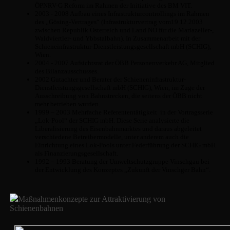
ÖPNRV-G Reform im Rahmen der Initiative des BM VIT.
2003 - 2008 Aufbau eines Infrastrukturcontrollings im Rahmen
des „Gösing-Vertrages“ (Infrastrukturvertrag vom19.12.2003
zwischen Republik Österreich und Land NÖ für die Mariazeller-,
Waldviertler- und Ybbstalbahn). In Zusammenarbeit mit der
Schieneinfrastruktur-Dienstleistungsgesellschaft mbH (SCHIG),
Wien.
2004 - 2007 Aufsichtsrat der ÖBB Personenverkehr AG, Mitglied
des Bilanzausschusses.
2002 Gutachter und Berater der Schieneninfrastruktur-
Dienstleistungsgesellschaft mbH (SCHIG), Wien, im Zuge der
Ausschreibung von Bahnstrecken, die seitens der ÖBB nicht
mehr betrieben wurden.
1999 – 2003 Mehrfache Referententätigkeit in der Vortragsserie
„Lok-Pool“ der SCHIG mbH. Diese Serie analysierte die
Liberalisierung des Eisenbahnmarktes und daraus abgeleitet
verschiedene Betreibermodelle, unter anderem auch die
Einrichtung eines Lok-Pools unter Federführung der SCHIG mbH
als Finanzierungsgesellschaft.
1992 – 1993 Beratung der Umweltschutzgruppe Vinschgau bei
der Entwicklung des Konzeptes „Zukunft der Vinschger Bahn“.
Maßnahmenkonzepte zur Attraktivierung von
Schienenbahnen