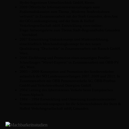
Hydro-Ingenieure Umwelttechnik GmbH, Krems.
2009 Öffentliche Informationsveranstaltungen samt
Podiumsdiskussion zum Thema „Moderne Straßenbahnen
weltweit“ in Zusammenarbeit mit der Stadt Gmunden, dem Amt
der OÖ Landesregierung und der Stern & Hafferl
Verkehrsgesellschaft mbH. Entwicklung einer online-
Frage/Antwortgalerie zum Thema Stadt-Regionalbahn Gmunden
- Vorchdorf.
2007 Entwicklung Umbaukonzept und Markteinführung,
einschließlich Merchandisingkonzept für den neuen
Qualitätszug "Ötscherbär" in Zusammenarbeit mit Rausch GmbH,
Wien.
2006 Einführung und Promotion eines neuartigen Pendler-
Schnellzuges "Wiesel-Express" in Zusammenarbeit mit ÖBB-PV
AG, Wien.
2005 – 2009 Konzeption und Promotion der Sonderverkehre
anlässlich der NÖ Landesausstellungen 2007, 2009 und 2011. In
Zusammenarbeit mit ÖBB Personenverkehr AG, ÖBB-Postbus
GmbH und Verkehrsverbund Ostregion GmbH.
2004 Leitung des Arbeitskreises Verkehr beim Europäischen
Forum Alpbach.
1984 – 1994 Entwicklung und Umsetzung kundenorientierter
Kommunikationskampagnen für die Schienenbahnen der Stern &
Hafferl Verkehrsgesellschaft mbH, Gmunden.
Machbarkeitsstudien