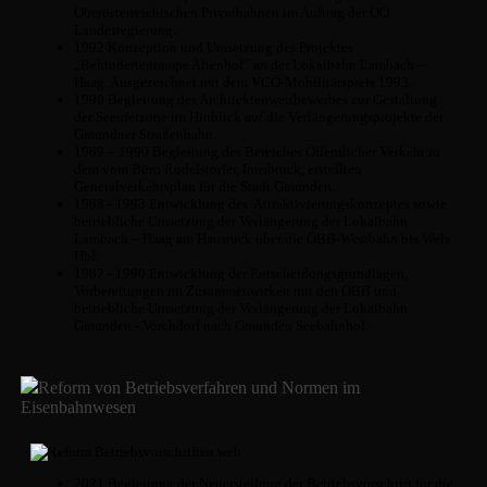
Oberösterreichischen Privatbahnen im Auftrag der OÖ
Landesregierung.
1992 Konzeption und Umsetzung des Projektes
„Behindertenrampe Altenhof“ an der Lokalbahn Lambach –
Haag. Ausgezeichnet mit dem VCÖ-Mobilitätspreis 1993.
1990 Begleitung des Architektenwettbewerbes zur Gestaltung
der Seeuferzone im Hinblick auf die Verlängerungsprojekte der
Gmundner Straßenbahn.
1989 – 1990 Begleitung des Bereiches Öffentlicher Verkehr in
dem vom Büro Rudelstorfer, Innsbruck, erstellten
Generalverkehrsplan für die Stadt Gmunden.
1988 - 1993 Entwicklung des Attraktivierungskonzeptes sowie
betriebliche Umsetzung der Verlängerung der Lokalbahn
Lambach – Haag am Hausruck über die ÖBB-Westbahn bis Wels
Hbf.
1987 - 1990 Entwicklung der Entscheidungsgrundlagen,
Vorbereitungen im Zusammenwirken mit den ÖBB und
betriebliche Umsetzung der Verlängerung der Lokalbahn
Gmunden - Vorchdorf nach Gmunden Seebahnhof.
Reform von Betriebsverfahren und Normen im
Eisenbahnwesen
2021 Begleitung der Neuerstellung der Betriebsvorschrift für die