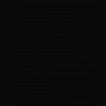
Schruns.
2015 Beratung der Tegernseebahn GmbH im Zusammenhang mit
deren Projektidee für eine StadtRegioTram Tegernsee.
2014 - 2015 Analyse der Kostenstruktur der Montafonerbahn AG,
Bereich Personenverkehr Schiene. Im Auftrag der
Verkehrsverbund Vorarlberg GmbH, Feldkirch, und der
Montafonerbahn AG, Schruns.
2012 - 2013 Erstellung einer technisch-betrieblichen Expertise
betreffend die Verlängerung der Straßenbahnlinie 3 der Linz
Linien GmbH nach Traun. Im Auftrag der TU Wien, Institut für
Verkehrswissenschaften, Wien.
2011 - 2012 Projektleitung (administrativ) für das Projekt
"Durchbindung der Mühlkreisbahn-NEU auf das Linzer
Straßenbahnnetz". Im Auftrag des Amtes der
Oberösterreichischen Landesregierung, Linz.
2010 Projektcoaching in der Aufbauphase eines neuen
Eisenbahnverkehrsunternehmens. Im Auftrag der Westbahn
Management GmbH, Wien.
2010 Strategieberatung der Fa. è-express Restaurant & Catering
GmbH, Wien.
2010 Entwicklung einer Zukunftsstrategie für die Steirischen
Museumsbahnen. Im Auftrag der Arbeitsgemeinschaft der
Steirischen Museumsbahnen, Graz.
2008 - 2010 Beratung der Schieneninfrastruktur-
Dienstleistungsgesellschaft mbH, Wien, im Rahmen der
Verkehrsdienstevertragsverhandlungen auf dem ÖBB-Netz
zwischen ÖBB, Bund und Land NÖ.
2005 Beratung und Mitwirkung im Expertengremium für eine