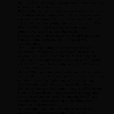
2005 - 2006 Projektleitung für die touristische Attraktivierung
der Mariazellerbahn Bergstrecke.
2004 – 2006 Planungen zum Umbau von Mariazellerbahn und
Ybbstalbahn auf Normalspur einschließlich der gesamthaften
infrastrukturellen Attraktivierung. In Zusammenarbeit mit BM
VIT, ÖBB-Infrastrukturgesellschaften und Büro Tecton, Wien.
2002 - 2008 Fachliche Begleitung der Projektgruppe
„Attraktivierung der Gmundner Straßenbahn“
(Bestandssanierung) im Zusammenwirken mit Planungsbüro
Bautechnik Linz, Stadt Gmunden, und Amt der OÖ
Landesregierung.
1995 – 2006 Projektleitung Reaktivierung der Strecke
Schwarzenau - Waldkirchen an der Thaya – Staatsgrenze –
Slavonice (CZ). Grenzüberschreitende Untersuchung und
Begleitung der Detailplanungen. In Zusammenarbeit mit BM
VIT, ÖBB, ARE Wien, Ceske Drahy Praha, SUDOP Praha und
Büro Metz & Partner, Wien.
1995 – 1999 Projektleitung der Ausgliederung der Schneeberg-
Zahnradbahn in eine GmbH mit Landesbeteiligung. Technisch-
betriebswirtschaftliche Begleitung der Modernisierung.
1993 Projektleitung für die Erstellung des Betriebs- und
Maßnahmenkonzeptes für die Attraktivierung der Nebenbahn
Bürmoos - Trimmelkam im Auftrag der OÖ Landesregierung
sowie an den Planungen für die Verlängerung der BT nach
Ostermiething in Zusammenarbeit mit dem Büro Kirsch-
Muchitsch und Partner, Linz.
1992 Projektleitung für die Erstellung des Betriebs- und
Maßnahmenkonzeptes für die Attraktivierung der