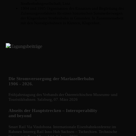
Straßenbahngesellschaft, Linz.
1994 und 1995 Organisation des Einsatzes und Begleitung des
Zulassungsverfahrens für einen historischen Sommerbeiwagen
der Klagenfurter Straßenbahn in Gmunden. In Zusammenarbeit
mit den Nostalgiebahnen in Kärnten, Klagenfurt.
Tagungsbeiträge
Die Stromversorgung der Mariazellerbahn
1906 - 2026.
Frühjahrstagung des Verbands der Österreichischen Museums- und
Touristikbahnen. Salzburg, 07. März 2026
Abseits der Hauptstrecken – Interoperability
and beyond
Smart Rail Via Vindobona. Internationale Eisenbahnkonferenz im
Rahmen Interreg Rail Inno Hub Sachsen – Tschechien. Technische