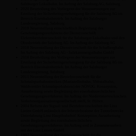
Salzburger Lokalbahn. Im Auftrag der Salzburg AG, Salzburg
2020 Beurteilung des Vorliegens der Voraussetzungen zur
Erteilung der Sicherheitsgenehmigung für die Salzburg AG im
Bereich Eisenbahnbetrieb. Im Auftrag der Salzburger
Landesregierung, Salzburg
2019 Neuerstellung einschließlich Begleitung des
Genehmigungsverfahrens der Dienstvorschrift
Elektrobetriebsvorschrift für die Salzburger Lokalbahn und den
Obusbetrieb der Salzburg AG. Im Auftrag der Salzburg AG
2018 Neuerstellung der Dienstvorschrift für die Schafbergbahn.
Im Auftrag der Salzburg AG - Salzkammergutbahn GmbH
2016 Beurteilung des Vorliegens der Voraussetzungen zur
Erteilung der Sicherheitsgenehmigung für die Salzburg AG im
Bereich Eisenbahnbetrieb. Im Auftrag der Salzburger
Landesregierung, Salzburg
2011 Neuerstellung der Betriebsvorschrift für die
Schmalspurbahnstrecken (Mariazellerbahn, Ybbstalbahn,
Waldviertler Schmalspurbahnen) der NÖVOG. Konzeption,
Ausarbeitung sowie Begleitung des eisenbahnrechtlichen
Genehmigungsverfahrens. Im Auftrag der Niederösterreichischen
Verkehrsorganisationsgesellschaft mbH, St. Pölten.
2004 Reform der Signal- und Betriebsvorschriften der Linz
Linien GmbH anlässlich der Inbetriebnahme der Tunnelstrecke
Unterfahrung Linz Hauptbahnhof. Konzeption, Ausarbeitung
sowie Begleitung des eisenbahnrechtlichen
Genehmigungsverfahrens. Im Auftrag und in Zusammenarbeit
mit der Linz Linien GmbH.
1997 Neuerstellung der Betriebsvorschrift für die