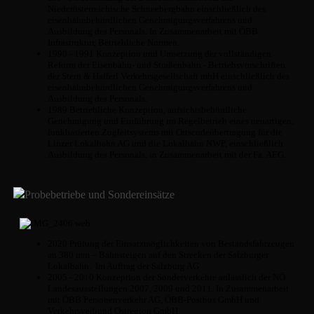
Niederösterreichische Schneebergbahn einschließlich des
eisenbahnbehördlichen Genehmigungsverfahrens und
Ausbildung des Personals. In Zusammenarbeit mit ÖBB
Infrastruktur, Betriebliche Normen.
1990 - 1991 Konzeption und Umsetzung der vollständigen
Reform der Eisenbahn- und Straßenbahn - Betriebsvorschriften
der Stern & Hafferl Verkehrsgesellschaft mbH einschließlich des
eisenbahnbehördlichen Genehmigungsverfahrens und
Ausbildung des Personals.
1989 Betriebliche Konzeption, aufsichtsbehördliche
Genehmigung und Einführung im Regelbetrieb eines neuartigen,
funkbasierten Zugleitsystems mit Ortscodeübertragung für die
Linzer Lokalbahn AG und die Lokalbahn NWP, einschließlich
Ausbildung des Personals, in Zusammenarbeit mit der Fa. AEG.
Probebetriebe und Sondereinsätze
2020 Prüfung der Einsatzmöglichkeiten von Bestandsfahrzeugen
an 380 mm – Bahnsteigen auf den Strecken der Salzburger
Lokalbahn. Im Auftrag der Salzburg AG
2005 - 2010 Konzeption der Sonderverkehre anlässlich der NÖ
Landesausstellungen 2007, 2009 und 2011. In Zusammenarbeit
mit ÖBB Personenverkehr AG, ÖBB-Postbus GmbH und
Verkehrsverbund Ostregion GmbH.