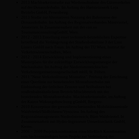
2013 Machbarkeitsstudie zur Wiederaufnahme des Güterverkehrs
auf der Donauuferbahn. Im Auftrag der Hartsteinwerk Loja
Betriebs GmbH, Persenbeug.
2013 Studie zur Alternativen Nutzung der Bahntrasse der
Donauuferbahn. Im Auftrag des Regionalverbandes Mostviertel,
Amstetten. In Zusammenarbeit mit der con.os
TourismusconsultingGmbH, Wien.
2012 - 2013 Erstellung einer technisch-betrieblichen Expertise
betreffend die Verlängerung der Straßenbahnlinie 3 der Linz
Linien GmbH nach Traun. Im Auftrag der TU Wien, Institut für
Verkehrswissenschaften, Wien.
2012 - 2014 Entwicklung und Implementierung eines
Masterplans für die zukünftige Entwicklungsstrategie der
Wachaubahn. Im Auftrag der Niederösterreichischen
Verkehrsorganisationsgesellschaft mbH, St. Pölten.
2011 "Neue Verkehrslösung Montafon". Prüfung der Errichtung
einer Querlinie zur bestehenden Montafonerbahn mit
Einbindung der örtlichen Zentren und Seilbahnen bei
straßenbahnähnlichem Betrieb/Mischbetrieb mit der
bestehenden Montafonerbahn. Machbarkeitsstudie, im Auftrag
der Kairos Wirkungsforschung gGmbH, Bregenz.
2010 Konzeption der grenzüberschreitenden Mobilitätszentrale
Waldviertel/Südböhmen/Vysocina. Im Auftrag des
Regionalmanagements Niederösterreich, Büro Waldviertel. In
Zusammenarbeit mit Hydro-Ingenieure Umwelttechnik GmbH,
Krems.
2006 – 2009 Projektkoordination einschließlich Koordination
von Sachverständigen beim Projekt zur Verbindung der