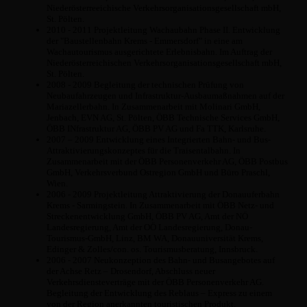
Niederösterreeichische Verkehrsorganisationsgesellschaft mbH,
St. Pölten.
2010 - 2011 Projektleitung Wachaubahn Phase II. Entwicklung
der "Baustellenbahn Krems - Emmersdorf" in eine am
Wachautourismus ausgerichtete Erlebnisbahn. Im Auftrag der
Niederösterreichischen Verkehrsorganisationsgesellschaft mbH,
St. Pölten.
2008 - 2009 Begleitung der technischen Prüfung von
Neubaufahrzeugen und Infrastruktur-Ausbaumaßnahmen auf der
Mariazellerbahn. In Zusammenarbeit mit Molinari GmbH,
Jenbach, EVN AG, St. Pölten, ÖBB Technische Services GmbH,
ÖBB INfrastruktur AG, ÖBB PV AG und Fa TTK, Karlsruhe.
2007 – 2009 Entwicklung eines Integrierten Bahn- und Bus-
Attraktivierungskonzeptes für die Traisentalbahn. In
Zusammenarbeit mit der ÖBB Personenverkehr AG, ÖBB Postbus
GmbH, Verkehrsverbund Ostregion GmbH und Büro Praschl,
Wien.
2006 - 2009 Projektleitung Attraktivierung der Donauuferbahn
Krems - Sarmingstein. In Zusammenarbeit mit ÖBB Netz- und
Streckenentwicklung GmbH, ÖBB PV AG, Amt der NÖ
Landesregierung, Amt der OÖ Landesregierung, Donau-
Tourismus-GmbH, Linz, BM WA, Donauuniversität Krems,
Edinger & Zolles/con. os. Tourismusberatung, Innsbruck.
2006 - 2007 Neukonzeption des Bahn- und Busangebotes auf
der Achse Retz – Drosendorf, Abschluss neuer
Verkehrsdiensteverträge mit der ÖBB Personenverkehr AG.
Begleitung der Entwicklung des Reblaus – Express zu einem
von der Region anerkannten touristischen Produkt.