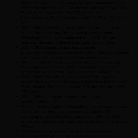
und der Ybbstalbahn auf Normalspur". In Zusammenarbeit mit
ÖBB Infrastruktur Bau AG, ÖBB Infrastruktur Betrieb AG, ÖBB
PV AG, Rail Cargo Austria, BM VIT, Amt der NÖ
Landesregierung, Fa. Teich, Weinburg und Fa. Tecton Consult,
Wien.
2003 - 2006 Entwicklung und Begleitung eines operativen
Infrastrukturcontrollings für die niederösterreichischen
Schmalspurbahnen. In Zusammenarbeit mit BM VIT und
Schieneninfrastruktur-Dienstleistungsgesellschaft, Wien.
2002 - 2003 Konzeption und Umsetzung des
Infrastrukturvertrages zwischen der Republik Österreich und dem
Land Niederösterreich für die NÖ Schmalspurbahnen.
2002 Fachliche Begleitung des Büros Röhr, Krefeld, bei der
Erstellung eines Betriebs- und Maßnahmenkonzeptes samt
Infrastruktur-Kostenermittlung für die Linzer Lokalbahn AG.
2001 - 2002 Infrastrukturanalysen sowie Ermittlung des
infrastrukturellen Nachholbedarfs auf der Mariazellerbahn und
Ybbstalbahn in Zusammenarbeit mit ÖBB Infrastruktur und Fa.
TTK, Karlsruhe.
1998 - 2006 Planung und Projektleitung für das
grenzüberschreitende
Projekt "Reaktivierung der Thayatalbahn Schwarzenau - Fratres
- Slavonice". In Zusammenarbeit mit dem Amt der NÖ
Landesregierung, Ceske Drahy, Sudop Praha, BM VIT, ÖBB
Infrastruktur Bau AG, Rail Cargo Austria, Fa. Metz & Partner, ZT
DI Prem.
1992 Entwicklung von zukunftsorientierten Betriebs- und
Maßnahmenkonzepten für die Bahnen der Stern & Hafferl -